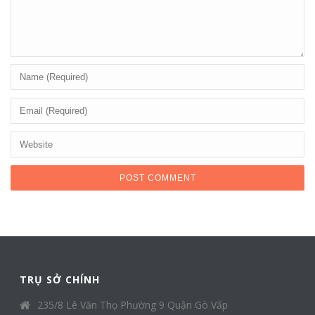
TRỤ SỞ CHÍNH
235/8 Lê Văn Thọ Phường 9 Quận Gò Vấp