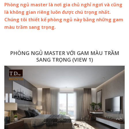
Phòng ngủ master là nơi gia chủ nghỉ ngơi và cũng
là không gian riêng luôn được chú trọng nhất.
Chúng tôi thiết kế phòng ngủ này bằng những gam
màu trầm sang trọng.
PHÒNG NGỦ MASTER VỚI GAM MÀU TRẦM
SANG TRỌNG (VIEW 1)