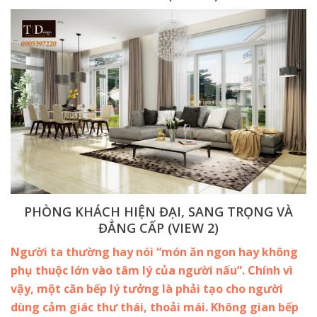
PHÒNG KHÁCH HIỆN ĐẠI, SANG TRỌNG VÀ
ĐẲNG CẤP (VIEW 2)
Người ta thường hay nói “món ăn ngon hay không
phụ thuộc lớn vào tâm lý của người nấu”. Chính vì
vậy, một căn bếp lý tưởng là phải tạo cho người
dùng cảm giác thư thái, thoải mái. Không gian bếp