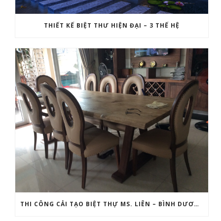
THIẾT KẾ BIỆT THƯ HIỆN ĐẠI – 3 THẾ HỆ
THI CÔNG CẢI TẠO BIỆT THỰ MS. LIÊN – BÌNH DƯƠNG