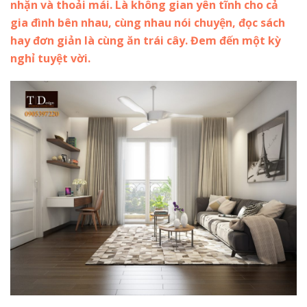
nhặn và thoải mái. Là không gian yên tĩnh cho cả
gia đình bên nhau, cùng nhau nói chuyện, đọc sách
hay đơn giản là cùng ăn trái cây. Đem đến một kỳ
nghỉ tuyệt vời.