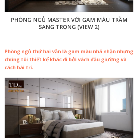
PHÒNG NGỦ MASTER VỚI GAM MÀU TRẦM
SANG TRỌNG (VIEW 2)
Phòng ngủ thứ hai vẫn là gam màu nhã nhặn nhưng
chúng tôi thiết kế khác đi bởi vách đầu giường và
cách bài trí.