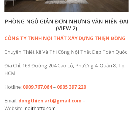
PHÒNG NGỦ GIẢN ĐƠN NHƯNG VẪN HIỆN ĐẠI
(VIEW 2)
CÔNG TY TNHH NỘI THẤT XÂY DỰNG THIỆN ĐỒNG
Chuyên Thiết Kế Và Thi Công Nội Thất Đẹp Toàn Quốc
Địa Chỉ: 163 Đường 204 Cao Lỗ, Phường 4, Quận 8, Tp.
HCM
Hotline:
0909.767.064
–
0905 397 220
Email:
dongthien.art@gmail.com
–
Website:
noithattd.com