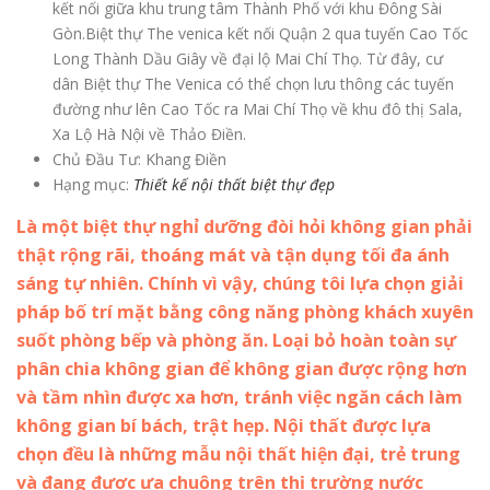
kết nối giữa khu trung tâm Thành Phố với khu Đông Sài
Gòn.Biệt thự The venica kết nối Quận 2 qua tuyến Cao Tốc
Long Thành Dầu Giây về đại lộ Mai Chí Thọ. Từ đây, cư
dân Biệt thự The Venica có thể chọn lưu thông các tuyến
đường như lên Cao Tốc ra Mai Chí Thọ về khu đô thị Sala,
Xa Lộ Hà Nội về Thảo Điền.
Chủ Đầu Tư: Khang Điền
Hạng mục:
Thiết kế nội thất biệt thự đẹp
Là một biệt thự nghỉ dưỡng đòi hỏi không gian phải
thật rộng rãi, thoáng mát và tận dụng tối đa ánh
sáng tự nhiên. Chính vì vậy, chúng tôi lựa chọn giải
pháp bố trí mặt bằng công năng phòng khách xuyên
suốt phòng bếp và phòng ăn. Loại bỏ hoàn toàn sự
phân chia không gian để không gian được rộng hơn
và tầm nhìn được xa hơn, tránh việc ngăn cách làm
không gian bí bách, trật hẹp. Nội thất được lựa
chọn đều là những mẫu nội thất hiện đại, trẻ trung
và đang được ưa chuộng trên thị trường nước