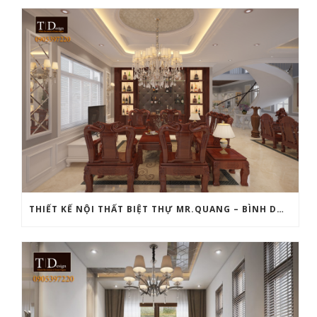
THIẾT KẾ NỘI THẤT BIỆT THỰ MR.QUANG – BÌNH DƯƠNG