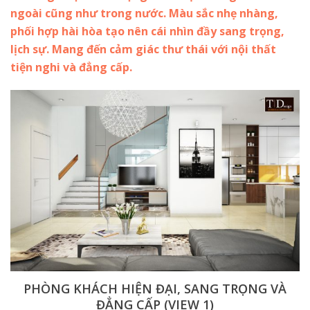
ngoài cũng như trong nước. Màu sắc nhẹ nhàng,
phối hợp hài hòa tạo nên cái nhìn đầy sang trọng,
lịch sự. Mang đến cảm giác thư thái với nội thất
tiện nghi và đẳng cấp.
PHÒNG KHÁCH HIỆN ĐẠI, SANG TRỌNG VÀ
ĐẲNG CẤP (VIEW 1)