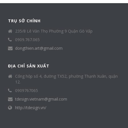
TRỤ SỞ CHÍNH
235/8 Lê Văn Thọ Phường 9 Quận Gò Vấp
0909.767.065
dongthien.art@gmail.com
ĐỊA CHỈ SẢN XUẤT
Cống hộp số 4, đường TX52, phường Thạnh Xuân, quận
12.
0909767065
tdesign.vietnam@gmail.com
http://tdesign.vn/