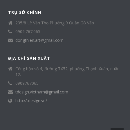
TRỤ SỞ CHÍNH
235/8 Lê Văn Thọ Phường 9 Quận Gò Vấp
0909.767.065
dongthien.art@gmail.com
ĐỊA CHỈ SẢN XUẤT
Cống hộp số 4, đường TX52, phường Thạnh Xuân, quận
12.
0909767065
tdesign.vietnam@gmail.com
http://tdesign.vn/