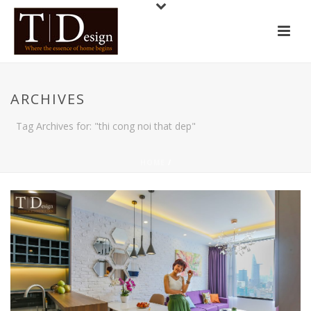
ARCHIVES
Tag Archives for: "thi cong noi that dep"
HOME
/