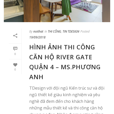
By
noithat
In
THI CÔNG
,
TIN TDESIGN
Posted
19/09/2018
HÌNH ẢNH THI CÔNG
0
CĂN HỘ RIVER GATE
QUẬN 4 – MS.PHƯƠNG
0
ANH
TDesign với đội ngũ Kiến trúc sư và đội
ngũ thiết kế giàu kinh nghiệm và yêu
nghề đã đem đến cho khách hàng
những mẫu thiết kế và thi công căn hộ