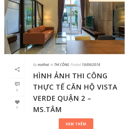
By
noithat
In
THI CÔNG
Posted
10/09/2018
HÌNH ẢNH THI CÔNG
THỰC TẾ CĂN HỘ VISTA
0
VERDE QUẬN 2 –
MS.TÂM
0
XEM THÊM