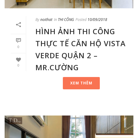
By
noithat
In
THI CÔNG
Posted
10/09/2018
HÌNH ẢNH THI CÔNG
THỰC TẾ CĂN HỘ VISTA
0
VERDE QUẬN 2 –
MR.CƯỜNG
0
XEM THÊM