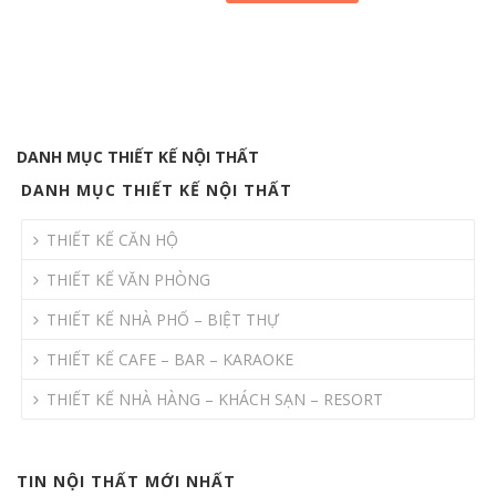
DANH MỤC THIẾT KẾ NỘI THẤT
DANH MỤC THIẾT KẾ NỘI THẤT
THIẾT KẾ CĂN HỘ
THIẾT KẾ VĂN PHÒNG
THIẾT KẾ NHÀ PHỐ – BIỆT THỰ
THIẾT KẾ CAFE – BAR – KARAOKE
THIẾT KẾ NHÀ HÀNG – KHÁCH SẠN – RESORT
TIN NỘI THẤT MỚI NHẤT